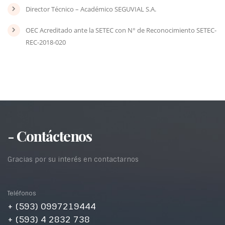
Director Técnico – Académico SEGUVIAL S.A.
OEC Acreditado ante la SETEC con N° de Reconocimiento SETEC-
REC-2018-020
- Contáctenos
Gracias por su interés en contactarnos
Teléfonos
+ (593) 0997219444
+ (593) 4 2832 738